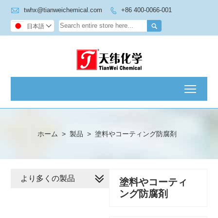

twhx@tianweichemical.com
+86 400-0066-001


日本語

Toggl
ホーム
>
製品
>
塗料やコーティング防腐剤
より多くの製品
塗料やコーティ
ング防腐剤