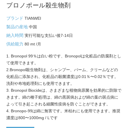
ブロノポール殺生物剤
ブランド
TIANWEI
製品の産地
中国
納入時間
実行可能な支払い後7-14日
供給能力
80 mt /月
1. Bronopol 99％は白い粉です、Bronopolは化粧品の防腐剤とし
て使用できます。
2.Bronopol殺生物剤は、シャンプー、バーム、クリームなどの
化粧品に添加され、化粧品の殺菌濃度は0.01％〜0.02％です。
洗剤や布地処理剤にも使用できます。
3. Bronopol Biocideは、さまざまな植物病原菌を効果的に防除で
きます。綿の種子処理は、綿の黒斑病および綿の葉の斑点病に
よって引き起こされる細菌性疫病を防ぐことができます。
4. Bronopo-99は綿に無害です。米枯れにも使用できます。推奨
濃度は800〜1000mg / Lです