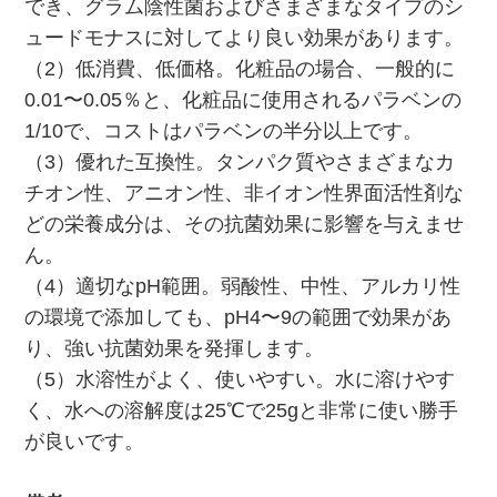
でき、グラム陰性菌およびさまざまなタイプのシ
ュードモナスに対してより良い効果があります。
（2）低消費、低価格。化粧品の場合、一般的に
0.01〜0.05％と、化粧品に使用されるパラベンの
1/10で、コストはパラベンの半分以上です。
（3）優れた互換性。タンパク質やさまざまなカ
チオン性、アニオン性、非イオン性界面活性剤な
どの栄養成分は、その抗菌効果に影響を与えませ
ん。
（4）適切なpH範囲。弱酸性、中性、アルカリ性
の環境で添加しても、pH4〜9の範囲で効果があ
り、強い抗菌効果を発揮します。
（5）水溶性がよく、使いやすい。水に溶けやす
く、水への溶解度は25℃で25gと非常に使い勝手
が良いです。