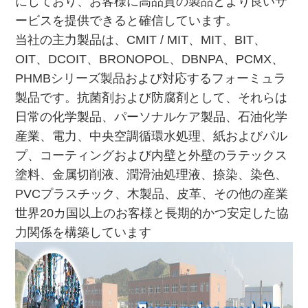
にしており、お客様に高品質の製品とより良いサ
ービスを提供できると確信しています。
当社の主力製品は、CMIT / MIT、MIT、BIT、
OIT、DCOIT、BRONOPOL、DBNPA、PCMX、
PHMBシリーズ製品および対応するフォーミュラ
製品です。抗菌剤および防腐剤として、それらは
日常の化学製品、パーソナルケア製品、石油化学
産業、電力、中央空調循環水処理、紙およびパル
プ、コーティングおよび内壁と外壁のラテックス
塗料、金属切削液、潤滑油処理液、捺染、染色、
PVCプラスチック、木製品、皮革、その他の産業
世界20カ国以上のお客様と長期的かつ安定した協
力関係を構築しています