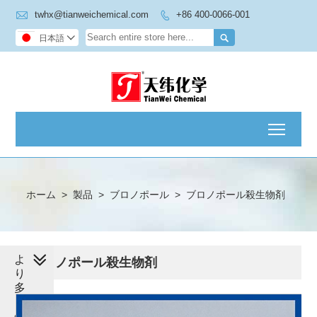

twhx@tianweichemical.com
+86 400-0066-001


日本語

Toggl
ホーム
>
製品
>
ブロノポール
>
ブロノポール殺生物剤
よ
ブロノポール殺生物剤
り
多
く
の