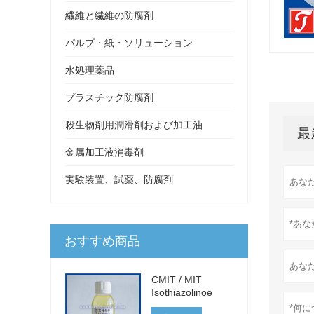
繊維と繊維の防腐剤
パルプ・紙・ソリューション
水処理薬品
プラスチック防腐剤
殺生物剤用潤滑剤および加工油
最
金属加工液消毒剤
実験装置、試薬、防腐剤
おすすめ商品
CMIT / MIT
Isothiazolinoe