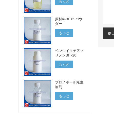
もっと
原材料BIT85パウ
ダー
もっと
提
ベンジイソチアゾ
リノンBIT-20
もっと
ブロノポール殺生
物剤
もっと