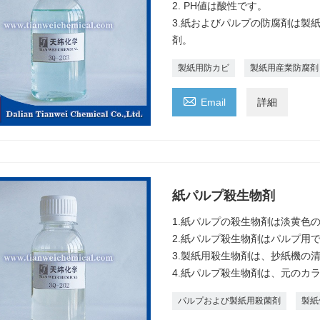
2. PH値は酸性です。
3.紙およびパルプの防腐剤は製
剤。
製紙用防カビ
製紙用産業防腐剤

Email
詳細
紙パルプ殺生物剤
1.紙パルプの殺生物剤は淡黄色
2.紙パルプ殺生物剤はパルプ用
3.製紙用殺生物剤は、抄紙機の
4.紙パルプ殺生物剤は、元のカ
パルプおよび製紙用殺菌剤
製紙