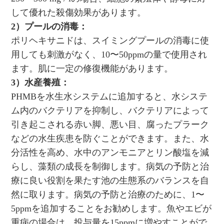
して優れた殺傷効果があります。
2）プールの消毒：
ポリヘキサニドは、スイミングプールの消毒に使
用しても刺激がなく、10〜50ppmの量で使用され
ます。肌に一定の修復機能があります。
3）水産養殖：
PHMBを水生水システムに追加すると、水システ
ム内のバクテリアを抑制し、バクテリアによって
引き起こされる赤い脚、悪い目、腐ったプラーク
などの水生疾患を防ぐことができます。また、水
分活性を高め、水中のアンモニアとリン酸塩を減
らし、藻類の成長を制御します。病気の予防と治
療に良い役割を果たす池の生態系のバランスを自
然に取ります。病気の予防と治療のために、1〜
5ppmを追加することをお勧めします。魚やエビが
重病の場合は、投与量を15ppmに増やすことがで