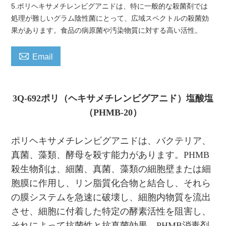
5.ポリヘキサメチレンビグアニドは、特に一般的な殺菌剤では
処理が難しいグラム陰性菌にとって、広域スペクトルの殺菌効
果があります。食品の病原菌や汚染物質に対する高い活性。

Email
3Q-692ポリ（ヘキサメチレンビグアニド）塩酸塩
（PHMB-20）
ポリヘキサメチレンビグアニドは、バクテリア、
真菌、藻類、酵母を殺す能力があります。PHMB
殺生物剤は、細菌、真菌、藻類の細胞壁または細
胞膜に作用し、リン脂質化合物と結合し、それら
の膜システムを急速に破壊し、細胞内物質を流出
させ、細胞に付着した特定の酵素活性を阻害し、
それによって抗菌性と抗真菌効果。PHMB消毒剤