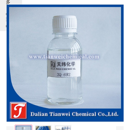
多
く
の
製
品