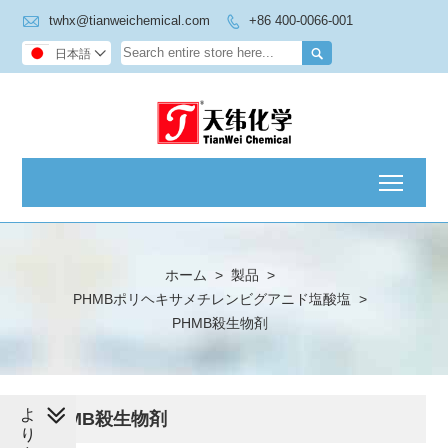

twhx@tianweichemical.com
+86 400-0066-001


日本語

Toggl
ホーム
>
製品
>
PHMBポリヘキサメチレンビグアニド塩酸塩
>
PHMB殺生物剤
よ
PHMB殺生物剤
り