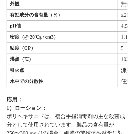
無色
外観
≥20.0
有効成分の含有量（％）
4.5-6
pH値
1.1 +/
密度（@ 20℃g / cm3）
5
粘度（CP）
102
沸点（℃）
沸騰
引火点
任意
水中での分散性
応用：
1）ローション：
ポリヘキサニドは、複合手指消毒剤の主な殺菌成
分として使用されています。製品の含有量が
250〜300 mg / lの場合、細胞の繁殖体や酵母に対